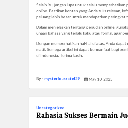
Selain itu, jangan lupa untuk selalu memperhatikan 
online. Pastikan konten yang Anda tulis relevan, inf
peluang lebih besar untuk mendapatkan peringkat ti
Dalam menjelaskan tentang perjudian online, gunak
unaan bahasa yang terlalu kaku atau formal, agar 
Dengan memperhatikan hal-hal di atas, Anda dapat m
matif. Semoga artikel ini dapat bermanfaat bagi pe
di Indonesia. Terima kasih.
By -
mysteriousratel29
May 10, 2025
Uncategorized
Rahasia Sukses Bermain Jud