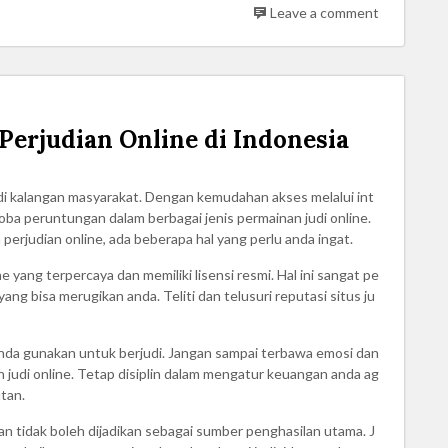
Leave a comment
Perjudian Online di Indonesia
 di kalangan masyarakat. Dengan kemudahan akses melalui int
oba peruntungan dalam berbagai jenis permainan judi online.
erjudian online, ada beberapa hal yang perlu anda ingat.
e yang terpercaya dan memiliki lisensi resmi. Hal ini sangat pe
g bisa merugikan anda. Teliti dan telusuri reputasi situs ju
 anda gunakan untuk berjudi. Jangan sampai terbawa emosi dan
 judi online. Tetap disiplin dalam mengatur keuangan anda ag
tan.
an tidak boleh dijadikan sebagai sumber penghasilan utama. J