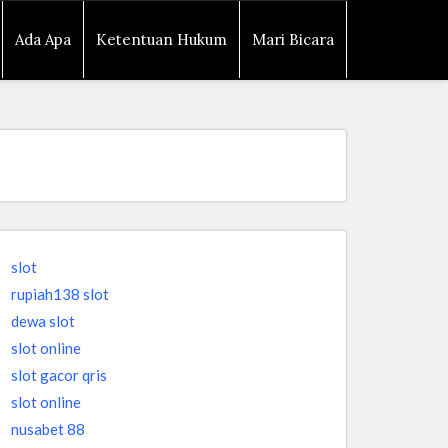
Ada Apa
Ketentuan Hukum
Mari Bicara
slot
⁠rupiah138 slot
dewa slot
slot online
slot gacor qris
slot online
nusabet 88