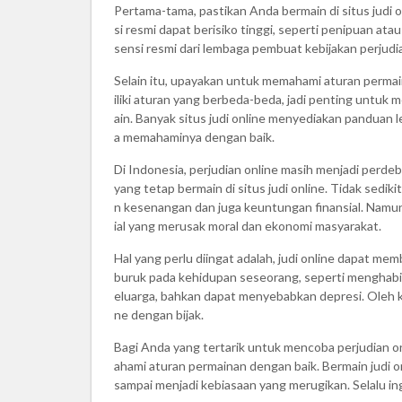
n
e
Pertama-tama, pastikan Anda bermain di situs judi on
n
si resmi dapat berisiko tinggi, seperti penipuan atau
a
t
sensi resmi dari lembaga pembuat kebijakan perju
v
Selain itu, upayakan untuk memahami aturan perm
i
iliki aturan yang berbeda-beda, jadi penting untu
ain. Banyak situs judi online menyediakan pandua
g
a memahaminya dengan baik.
a
Di Indonesia, perjudian online masih menjadi perd
yang tetap bermain di situs judi online. Tidak sed
t
n kesenangan dan juga keuntungan finansial. Namun,
ial yang merusak moral dan ekonomi masyarakat.
i
Hal yang perlu diingat adalah, judi online dapat 
o
buruk pada kehidupan seseorang, seperti menghabi
eluarga, bahkan dapat menyebabkan depresi. Oleh ka
n
ne dengan bijak.
Bagi Anda yang tertarik untuk mencoba perjudian o
ahami aturan permainan dengan baik. Bermain judi o
sampai menjadi kebiasaan yang merugikan. Selalu i