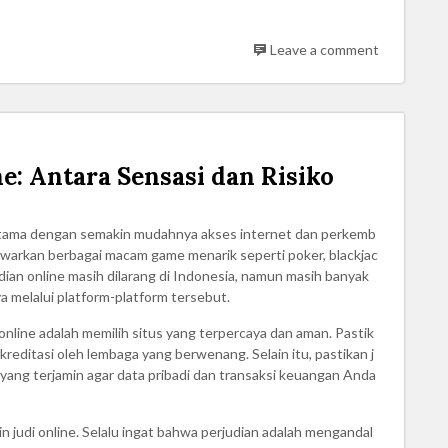
Leave a comment
e: Antara Sensasi dan Risiko
erutama dengan semakin mudahnya akses internet dan perkemb
awarkan berbagai macam game menarik seperti poker, blackjac
udian online masih dilarang di Indonesia, namun masih banyak
melalui platform-platform tersebut.
 online adalah memilih situs yang terpercaya dan aman. Pastik
akreditasi oleh lembaga yang berwenang. Selain itu, pastikan j
ang terjamin agar data pribadi dan transaksi keuangan Anda
n judi online. Selalu ingat bahwa perjudian adalah mengandal