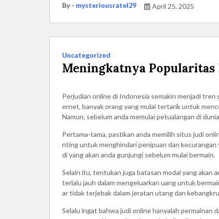
By -
mysteriousratel29
April 25, 2025
Uncategorized
Meningkatnya Popularitas 
Perjudian online di Indonesia semakin menjadi tren
ernet, banyak orang yang mulai tertarik untuk menc
Namun, sebelum anda memulai petualangan di dunia p
Pertama-tama, pastikan anda memilih situs judi onlin
nting untuk menghindari penipuan dan kecurangan yan
di yang akan anda gunjungi sebelum mulai bermain.
Selain itu, tentukan juga batasan modal yang akan
terlalu jauh dalam mengeluarkan uang untuk bermain
ar tidak terjebak dalam jeratan utang dan kebangkru
Selalu ingat bahwa judi online hanyalah permainan d