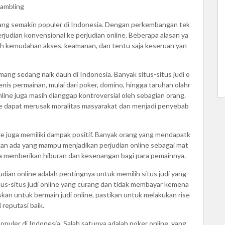
Gambling
 yang semakin populer di Indonesia. Dengan perkembangan tek
erjudian konvensional ke perjudian online. Beberapa alasan ya
ah kemudahan akses, keamanan, dan tentu saja keseruan yan
mang sedang naik daun di Indonesia. Banyak situs-situs judi o
is permainan, mulai dari poker, domino, hingga taruhan olahr
line juga masih dianggap kontroversial oleh sebagian orang.
e dapat merusak moralitas masyarakat dan menjadi penyebab
ne juga memiliki dampak positif. Banyak orang yang mendapatk
hkan ada yang mampu menjadikan perjudian online sebagai mat
juga memberikan hiburan dan kesenangan bagi para pemainnya.
judian online adalah pentingnya untuk memilih situs judi yang
tus-situs judi online yang curang dan tidak membayar kemena
an untuk bermain judi online, pastikan untuk melakukan rise
 reputasi baik.
populer di Indonesia. Salah satunya adalah poker online, yang