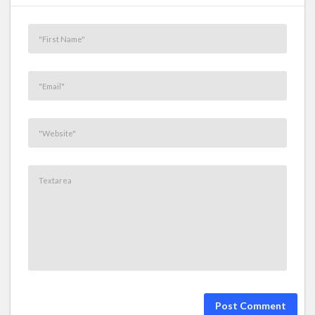
"First Name"
"Email"
"Website"
Textarea