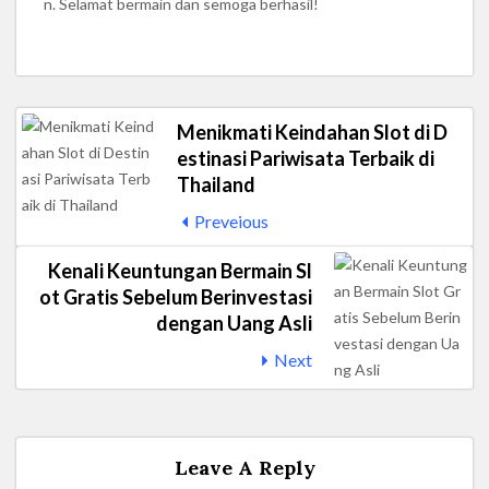
n. Selamat bermain dan semoga berhasil!
Menikmati Keindahan Slot di D
estinasi Pariwisata Terbaik di
Thailand
Preveious
Kenali Keuntungan Bermain Sl
ot Gratis Sebelum Berinvestasi
dengan Uang Asli
Next
Leave A Reply