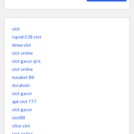
slot
⁠rupiah138 slot
dewa slot
slot online
slot gacor qris
slot online
nusabet 88
dorahoki
slot gacor
apk slot 777
slot gacor
slot88
situs slot
slot online