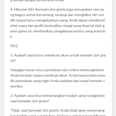
4. Hiburam Diri: Bermain slot gratis juga merupakan cara ya
ng bagus untuk bersenang-senang dan menghibur diri sen
diri tanpa harus mengeluarkan uang. Anda dapat menikmati
efek suara dan grafik berkualitas tinggi yang disertai oleh g
ame-game ini, memberikan pengalaman kasino yang autenti
k.
FAQ
1. Apakah saya harus membuat akun untuk bermain slot gra
tis?
Sebagian besar situs permainan slot online memungkinkan
Anda bermain tanpa membuat akun. Anda hanya perlu mem
ilih permainan yang ingin Anda mainkan dan mulai bermain s
eketika.
2. Apakah saya bisa memenangkan hadiah uang sungguhan
saat bermain slot gratis?
Tidak, saat bermain slot gratis, Anda tidak akan memenang
kan hadiah uang sungguhan. Ini hanya untuk tujuan hiburan