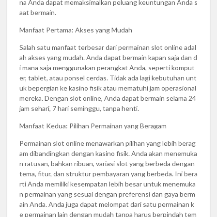
na Anda dapat memaksimalkan peluang keuntungan Anda s
aat bermain.
Manfaat Pertama: Akses yang Mudah
Salah satu manfaat terbesar dari permainan slot online adal
ah akses yang mudah. Anda dapat bermain kapan saja dan d
i mana saja menggunakan perangkat Anda, seperti komput
er, tablet, atau ponsel cerdas. Tidak ada lagi kebutuhan unt
uk bepergian ke kasino fisik atau mematuhi jam operasional
mereka. Dengan slot online, Anda dapat bermain selama 24
jam sehari, 7 hari seminggu, tanpa henti.
Manfaat Kedua: Pilihan Permainan yang Beragam
Permainan slot online menawarkan pilihan yang lebih berag
am dibandingkan dengan kasino fisik. Anda akan menemuka
n ratusan, bahkan ribuan, variasi slot yang berbeda dengan
tema, fitur, dan struktur pembayaran yang berbeda. Ini bera
rti Anda memiliki kesempatan lebih besar untuk menemuka
n permainan yang sesuai dengan preferensi dan gaya berm
ain Anda. Anda juga dapat melompat dari satu permainan k
e permainan lain dengan mudah tanpa harus berpindah tem