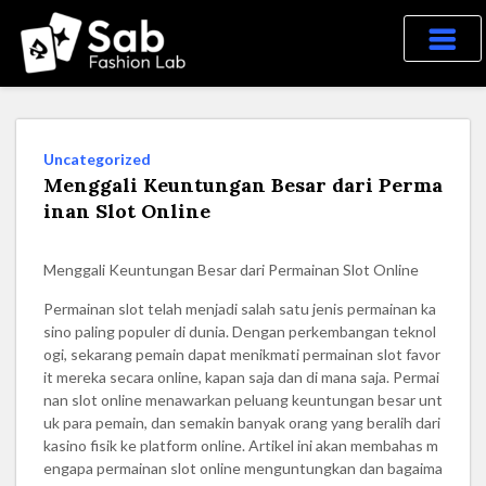
S
k
i
p
t
o
Uncategorized
t
Menggali Keuntungan Besar dari Perma
h
inan Slot Online
e
c
Menggali Keuntungan Besar dari Permainan Slot Online
o
n
Permainan slot telah menjadi salah satu jenis permainan ka
t
sino paling populer di dunia. Dengan perkembangan teknol
e
ogi, sekarang pemain dapat menikmati permainan slot favor
n
it mereka secara online, kapan saja dan di mana saja. Permai
nan slot online menawarkan peluang keuntungan besar unt
t
uk para pemain, dan semakin banyak orang yang beralih dari
kasino fisik ke platform online. Artikel ini akan membahas m
engapa permainan slot online menguntungkan dan bagaima