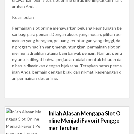
ditawarkan oleh situs slot online untuk meningkatkan nilai t
aruhan Anda.
Kesimpulan
Permainan slot online menawarkan peluang keuntungan be
sar bagi para pemain. Dengan akses yang mudah, pilihan per
mainan yang beragam, peluang keuntungan yang tinggi, da
n program hadiah yang menguntungkan, permainan slot onl
ine menjadi pilihan utama bagi banyak pemain. Namun, penti
ng untuk diingat bahwa perjudian adalah bentuk hiburan da
n harus dimainkan dengan bijaksana. Tetapkan batas perma
inan Anda, bermain dengan bijak, dan nikmati kesenangan d
ari permainan slot online.
Inilah Alasan Mengapa Slot O
nline Menjadi Favorit Pengge
mar Taruhan