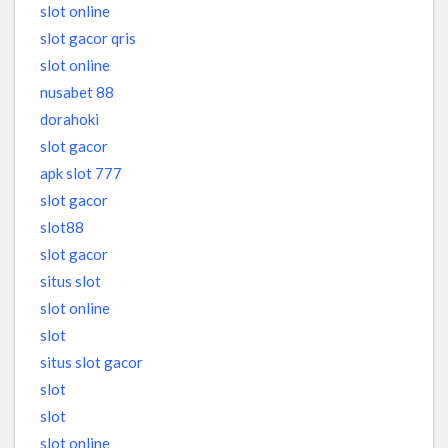
slot online
slot gacor qris
slot online
nusabet 88
dorahoki
slot gacor
apk slot 777
slot gacor
slot88
slot gacor
situs slot
slot online
slot
situs slot gacor
slot
slot
slot online