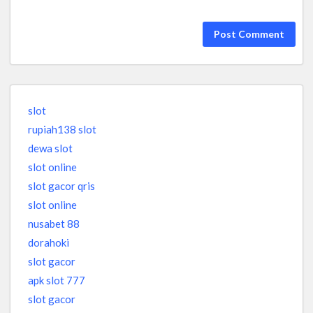
slot
⁠rupiah138 slot
dewa slot
slot online
slot gacor qris
slot online
nusabet 88
dorahoki
slot gacor
apk slot 777
slot gacor