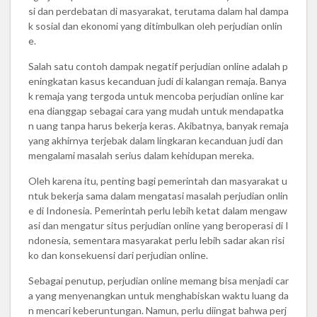
si dan perdebatan di masyarakat, terutama dalam hal dampa
k sosial dan ekonomi yang ditimbulkan oleh perjudian onlin
e.
Salah satu contoh dampak negatif perjudian online adalah p
eningkatan kasus kecanduan judi di kalangan remaja. Banya
k remaja yang tergoda untuk mencoba perjudian online kar
ena dianggap sebagai cara yang mudah untuk mendapatka
n uang tanpa harus bekerja keras. Akibatnya, banyak remaja
yang akhirnya terjebak dalam lingkaran kecanduan judi dan
mengalami masalah serius dalam kehidupan mereka.
Oleh karena itu, penting bagi pemerintah dan masyarakat u
ntuk bekerja sama dalam mengatasi masalah perjudian onlin
e di Indonesia. Pemerintah perlu lebih ketat dalam mengaw
asi dan mengatur situs perjudian online yang beroperasi di I
ndonesia, sementara masyarakat perlu lebih sadar akan risi
ko dan konsekuensi dari perjudian online.
Sebagai penutup, perjudian online memang bisa menjadi car
a yang menyenangkan untuk menghabiskan waktu luang da
n mencari keberuntungan. Namun, perlu diingat bahwa perj