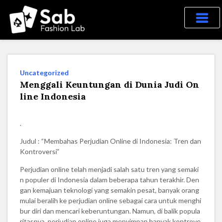
S
k
i
p
t
o
Uncategorized
t
Menggali Keuntungan di Dunia Judi On
h
line Indonesia
e
c
.
o
n
Judul : “Membahas Perjudian Online di Indonesia: Tren dan
t
Kontroversi”
e
Perjudian online telah menjadi salah satu tren yang semaki
n
n populer di Indonesia dalam beberapa tahun terakhir. Den
t
gan kemajuan teknologi yang semakin pesat, banyak orang
mulai beralih ke perjudian online sebagai cara untuk menghi
bur diri dan mencari keberuntungan. Namun, di balik popula
ritasnya, perjudian online juga menyimpan banyak kontrove