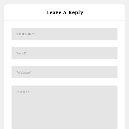
Leave A Reply
"First Name"
"Email"
"Website"
Textarea