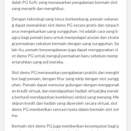
dalah PG Soft, yang menawarkan pengalaman bermain slot
yang menarik dan menghibur.
Dengan teknologi yang terus berkembang, pemain sekaran
g dapat memainkan slot demo PG secara gratis dan tanpa h
arus mengeluarkan uang sungguhan. Ini adalah cara yang b
agus bagi pemain baru untuk mempelajari aturan dan strate
gi permainan sebelum bermain dengan uang sungguhan. Se
lain itu, pemain berpengalaman juga dapat menggunakan sl
ot demo PG untuk menguji permainan baru sebelum memp
ertaruhkan uang asli mereka.
Slot demo PG menawarkan pengalaman praktis dan menghi
bur bagi pemain, dengan fitur yang mirip dengan slot sungg
uhan. Pemain dapat memutar gulungan dengan menggunak
an kredit virtual, dan mendapatkan hadiah virtual jika merek
a berhasil mendapatkan kombinasi simbol yang menang. Me
skipun kredit dan hadiah yang diperoleh secara virtual, slot
demo PG memberikan sensasi nyata dalam bermain slot onl
ine.
Bermain slot demo PG juga memberikan kesempatan bagi p