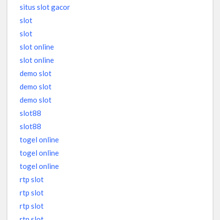
situs slot gacor
slot
slot
slot online
slot online
demo slot
demo slot
demo slot
slot88
slot88
togel online
togel online
togel online
rtp slot
rtp slot
rtp slot
rtp slot