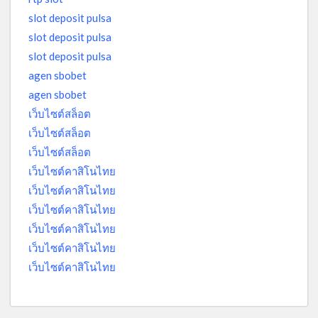
slot deposit pulsa
slot deposit pulsa
slot deposit pulsa
agen sbobet
agen sbobet
เว็บไซต์สล็อต
เว็บไซต์สล็อต
เว็บไซต์สล็อต
เว็บไซต์คาสิโนไทย
เว็บไซต์คาสิโนไทย
เว็บไซต์คาสิโนไทย
เว็บไซต์คาสิโนไทย
เว็บไซต์คาสิโนไทย
เว็บไซต์คาสิโนไทย