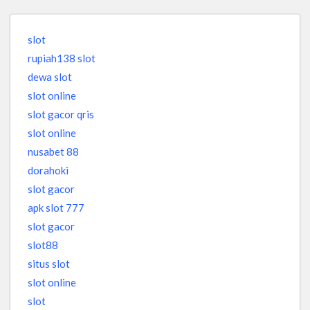
slot
⁠rupiah138 slot
dewa slot
slot online
slot gacor qris
slot online
nusabet 88
dorahoki
slot gacor
apk slot 777
slot gacor
slot88
situs slot
slot online
slot