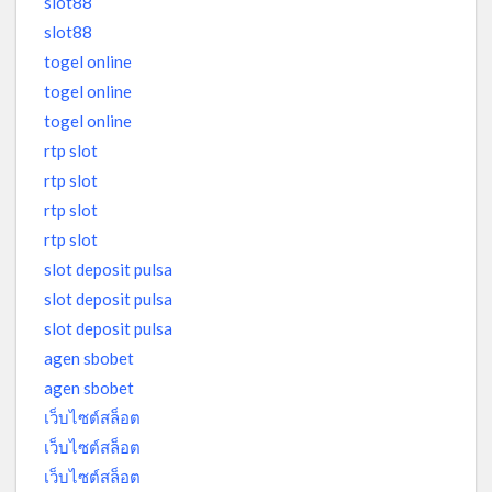
slot88
slot88
togel online
togel online
togel online
rtp slot
rtp slot
rtp slot
rtp slot
slot deposit pulsa
slot deposit pulsa
slot deposit pulsa
agen sbobet
agen sbobet
เว็บไซต์สล็อต
เว็บไซต์สล็อต
เว็บไซต์สล็อต