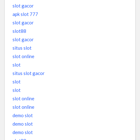
slot gacor
apk slot 777
slot gacor
slot88
slot gacor
situs slot
slot online
slot
situs slot gacor
slot
slot
slot online
slot online
demo slot
demo slot
demo slot