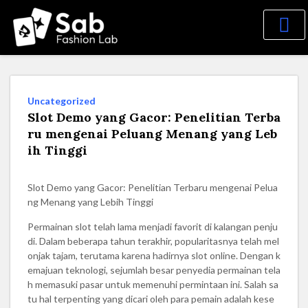
S
k
i
p
t
o
Uncategorized
t
Slot Demo yang Gacor: Penelitian Terba
h
ru mengenai Peluang Menang yang Leb
e
ih Tinggi
c
o
Slot Demo yang Gacor: Penelitian Terbaru mengenai Pelua
n
ng Menang yang Lebih Tinggi
t
e
Permainan slot telah lama menjadi favorit di kalangan penju
n
di. Dalam beberapa tahun terakhir, popularitasnya telah mel
t
onjak tajam, terutama karena hadirnya slot online. Dengan k
emajuan teknologi, sejumlah besar penyedia permainan tela
h memasuki pasar untuk memenuhi permintaan ini. Salah sa
tu hal terpenting yang dicari oleh para pemain adalah kese