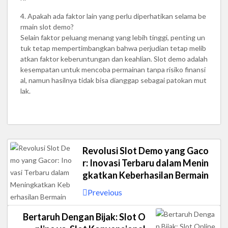
4. Apakah ada faktor lain yang perlu diperhatikan selama be
rmain slot demo?
Selain faktor peluang menang yang lebih tinggi, penting un
tuk tetap mempertimbangkan bahwa perjudian tetap melib
atkan faktor keberuntungan dan keahlian. Slot demo adalah
kesempatan untuk mencoba permainan tanpa risiko finansi
al, namun hasilnya tidak bisa dianggap sebagai patokan mut
lak.
Revolusi Slot Demo yang Gaco
r: Inovasi Terbaru dalam Menin
gkatkan Keberhasilan Bermain
Preveious
Bertaruh Dengan Bijak: Slot O