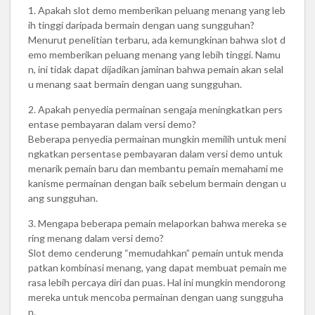
1. Apakah slot demo memberikan peluang menang yang leb
ih tinggi daripada bermain dengan uang sungguhan?
Menurut penelitian terbaru, ada kemungkinan bahwa slot d
emo memberikan peluang menang yang lebih tinggi. Namu
n, ini tidak dapat dijadikan jaminan bahwa pemain akan selal
u menang saat bermain dengan uang sungguhan.
2. Apakah penyedia permainan sengaja meningkatkan pers
entase pembayaran dalam versi demo?
Beberapa penyedia permainan mungkin memilih untuk meni
ngkatkan persentase pembayaran dalam versi demo untuk
menarik pemain baru dan membantu pemain memahami me
kanisme permainan dengan baik sebelum bermain dengan u
ang sungguhan.
3. Mengapa beberapa pemain melaporkan bahwa mereka se
ring menang dalam versi demo?
Slot demo cenderung “memudahkan” pemain untuk menda
patkan kombinasi menang, yang dapat membuat pemain me
rasa lebih percaya diri dan puas. Hal ini mungkin mendorong
mereka untuk mencoba permainan dengan uang sungguha
n.